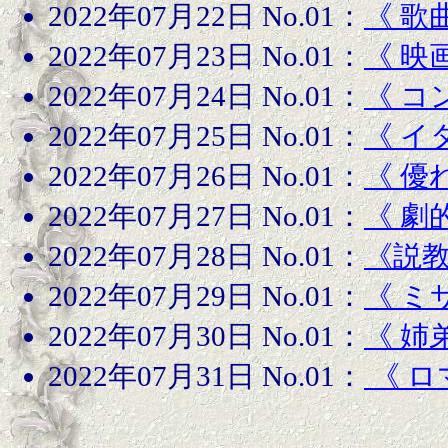
2022年07月22日 No.01：
《 歌
2022年07月23日 No.01：
《 映
2022年07月24日 No.01：
《 コ
2022年07月25日 No.01：
《 イ
2022年07月26日 No.01：
《 優
2022年07月27日 No.01：
《 劇
2022年07月28日 No.01：
《説
2022年07月29日 No.01：
《 ミ
2022年07月30日 No.01：
《 姉
2022年07月31日 No.01：
《 ロ