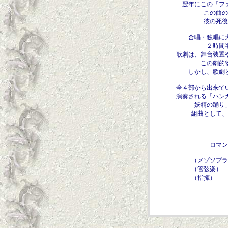
翌年にこの「フ
この曲の
彼の死後
合唱・独唱に
２時間
歌劇は、舞台装置
この劇的
しかし、歌劇
全４部から出来て
演奏される「ハン
「妖精の踊り
組曲として、
ロマン
（メゾソプ
（管弦楽）
（指揮
♪ 私