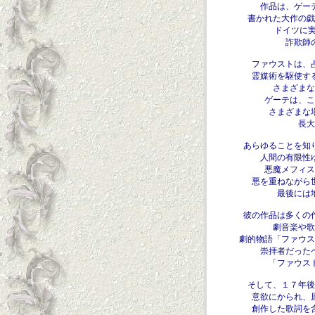
作品は、ゲー
書かれた大作の戯
ドイツに実
詐欺師
ファウストは、
霊媒術を駆使す
さまざまな
ゲーテは、こ
さまざまな
長大
あらゆることを知
人間の有限性
悪魔メフィス
悪を重ねながら
最後には
彼の作品は多くの
劇音楽や歌
劇的物語「ファウス
崇拝者だった
「ファウス
そして、１７年後
意欲にかられ、
創作した歌詞を