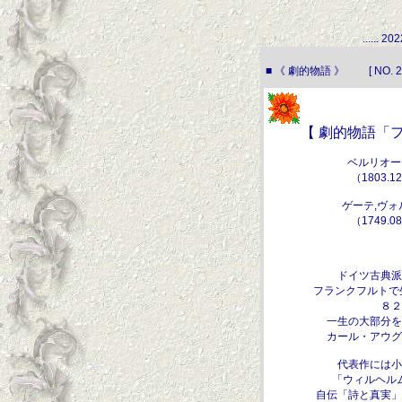
...... 
■ 《 劇的物語 》 [ NO. 202
【 劇的物語「フ
ベルリオー
（1803.1
ゲーテ,ヴ
（1749.0
ドイツ古典派
フランクフルトで
８２
一生の大部分を
カール・アウグ
代表作には小
「ウィルヘル
自伝「詩と真実」