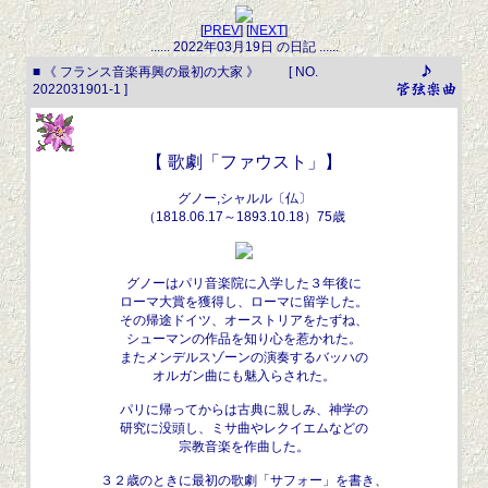
[
PREV
] [
NEXT
]
...... 2022年03月19日 の日記 ......
■ 《 フランス音楽再興の最初の大家 》 [ NO.
2022031901-1 ]
【 歌劇「ファウスト」】
グノー,シャルル〔仏〕
（1818.06.17～1893.10.18）75歳
グノーはパリ音楽院に入学した３年後に
ローマ大賞を獲得し、ローマに留学した。
その帰途ドイツ、オーストリアをたずね、
シューマンの作品を知り心を惹かれた。
またメンデルスゾーンの演奏するバッハの
オルガン曲にも魅入らされた。
パリに帰ってからは古典に親しみ、神学の
研究に没頭し、ミサ曲やレクイエムなどの
宗教音楽を作曲した。
３２歳のときに最初の歌劇「サフォー」を書き、