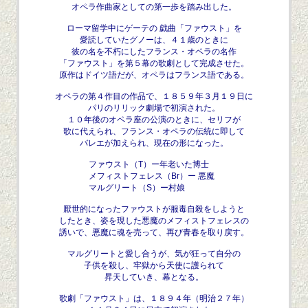
オペラ作曲家としての第一歩を踏み出した。
ローマ留学中にゲーテの 戯曲「ファウスト」を
愛読していたグノーは、４１歳のときに
彼の名を不朽にしたフランス・オペラの名作
「ファウスト」を第５幕の歌劇として完成させた。
原作はドイツ語だが、オペラはフランス語である。
オペラの第４作目の作品で、１８５９年３月１９日に
パリのリリック劇場で初演された。
１０年後のオペラ座の公演のときに、セリフが
歌に代えられ、フランス・オペラの伝統に即して
バレエが加えられ、現在の形になった。
ファウスト（T）ー年老いた博士
メフィストフェレス（Br）ー 悪魔
マルグリート（S）ー村娘
厭世的になったファウストが服毒自殺をしようと
したとき、姿を現した悪魔のメフィストフェレスの
誘いで、悪魔に魂を売って、再び青春を取り戻す。
マルグリートと愛し合うが、気が狂って自分の
子供を殺し、牢獄から天使に護られて
昇天していき、幕となる。
歌劇「ファウスト」は、１８９４年（明治２７年）