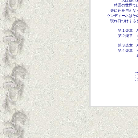
夫は他の
精霊の世界で
夫に死を与えな
ウンディーネはそ
現れ口づけする
第１楽章 Alle
第２楽章 Intermezzo:
Piu,quasi 
第３楽章 Andante tra
第４楽章 Finale: Alle
appassionato
（
（
♪ 