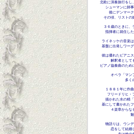
北欧に演奏旅行をし
シューマンに師事
後にデンマーク
その頃、リストの
３６歳のときに、
指揮者に就任した
ライネッケの音楽は
基盤に出発しワーグ
彼は優れたピアニス
解釈者として
ピアノ協奏曲のため
オペラ「マン
多く
１８８１年に作曲
フリードリヒ・
描かれた水の精「
基にして書かれたフ
４楽章からな
魅
物語りは、ウンデ
恋をして結婚