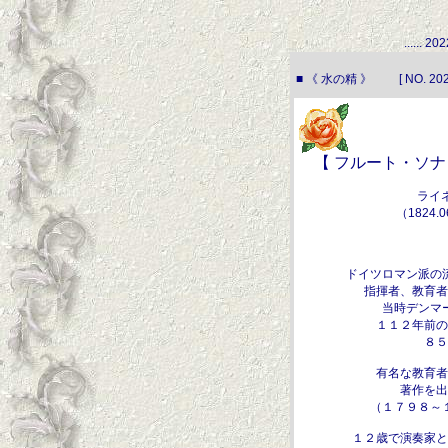
...... 
■ 《 水の精 》 [ NO. 2022
【 フルート・ソナタ
ライ
（1824.0
ドイツロマン派の
指揮者、教育者
当時デンマ
１１２年前の
８５
有名な教育者
著作を出
（１７９８～
１２歳で演奏家と